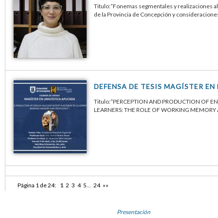
Titulo:“Fonemas segmentales y realizaciones alo
de la Provincia de Concepción y consideraciones
DEFENSA DE TESIS MAGÍSTER EN
Titulo:“PERCEPTION AND PRODUCTION OF E
LEARNERS: THE ROLE OF WORKING MEMORY AND
Página 1 de 24:
1
2
3
4
5
...
24
»»
Presentación