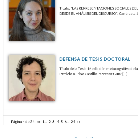
Titulo: “LAS REPRESENTACIONES SOCIALES D
DESDE EL ANÁLISIS DEL DISCURSO”. Candidata:
DEFENSA DE TESIS DOCTORAL
Título de la Tesis: Mediación metacognitiva de l
Patricio A. Pino Castillo Profesor Guía: […]
Página 4 de 24:
««
1
...
2
3
4
5
6
...
24
»»