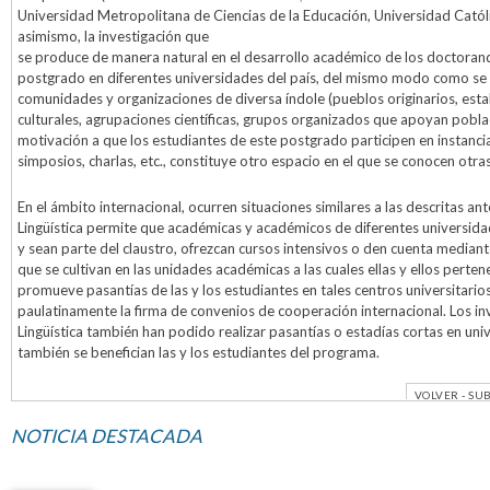
Universidad Metropolitana de Ciencias de la Educación, Universidad Católi
asimismo, la investigación que
se produce de manera natural en el desarrollo académico de los doctoran
postgrado en diferentes universidades del país, del mismo modo como se 
comunidades y organizaciones de diversa índole (pueblos originarios, est
culturales, agrupaciones científicas, grupos organizados que apoyan poblac
motivación a que los estudiantes de este postgrado participen en instanc
simposios, charlas, etc., constituye otro espacio en el que se conocen otr
En el ámbito internacional, ocurren situaciones similares a las descritas a
Lingüística permite que académicas y académicos de diferentes universid
y sean parte del claustro, ofrezcan cursos intensivos o den cuenta mediante
que se cultivan en las unidades académicas a las cuales ellas y ellos per
promueve pasantías de las y los estudiantes en tales centros universitario
paulatinamente la firma de convenios de cooperación internacional. Los i
Lingüística también han podido realizar pasantías o estadías cortas en uni
también se benefician las y los estudiantes del programa.
VOLVER
-
SUB
NOTICIA DESTACADA