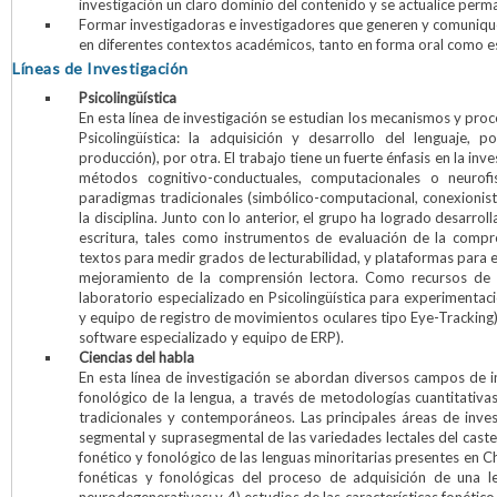
investigación un claro dominio del contenido y se actualice per
Formar investigadoras e investigadores que generen y comuniquen
en diferentes contextos académicos, tanto en forma oral como es
Líneas de Investigación
Psicolingüística
En esta línea de investigación se estudian los mecanismos y pro
Psicolingüística: la adquisición y desarrollo del lenguaje,
producción), por otra. El trabajo tiene un fuerte énfasis en la in
métodos cognitivo-conductuales, computacionales o neurofis
paradigmas tradicionales (simbólico-computacional, conexionis
la disciplina. Junto con lo anterior, el grupo ha logrado desarrol
escritura, tales como instrumentos de evaluación de la compr
textos para medir grados de lecturabilidad, y plataformas para e
mejoramiento de la comprensión lectora. Como recursos de a
laboratorio especializado en Psicolingüística para experimenta
y equipo de registro de movimientos oculares tipo Eye-Tracking)
software especializado y equipo de ERP).
Ciencias del habla
En esta línea de investigación se abordan diversos campos de in
fonológico de la lengua, a través de metodologías cuantitativas
tradicionales y contemporáneos. Las principales áreas de invest
segmental y suprasegmental de las variedades lectales del castel
fonético y fonológico de las lenguas minoritarias presentes en Ch
fonéticas y fonológicas del proceso de adquisición de una 
neurodegenerativas; y 4) estudios de las características fonéti