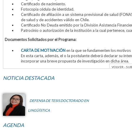
Certificado de nacimiento.
Fotocopia cédula de identidad.
Certificado de afiliación a un sistema previsional de salud (FON
de salud y de accidentes válido en Chile.
Certificado No Deuda emitido por la División Asistencia Financier
Patrocinio o autorización de la institución a la cual pertenece, 
Documentos Solicitados por el Programa:
CARTA DE MOTIVACIÓN
en la que se fundamenten los motivos 
En esta carta, además, el o la postulante deberá declarar su inten
incorporar una breve propuesta de investigación en dicha área.
VOLVER
-
SUB
NOTICIA DESTACADA
DEFENSA DE TESIS DOCTORADO EN
LINGÜÍSTICA
AGENDA