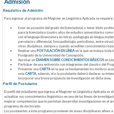
Admisión
Requisitos de Admisión
Para ingresar al programa de Magíster en Lingüística Aplicada se requiere:
Estar en posesión del grado de licenciado(a) o tener titulo profe
para la licenciatura (cuatro años de estudios universitarios com
con el lenguaje (licenciatura en letras, pedagogía en lengua mater
parvularia y diferencial, fonoaudiología, periodismo, entre otras
otras disciplinas, siempre y cuando acrediten conocimientos básic
Realizar una
POSTULACIÓN EN LÍNEA
en la que se incluya toda 
Postgrado de la Universidad de Concepción.
Aprobar un
EXAMEN SOBRE CONOCIMIENTOS BÁSICOS
en Lin
Participar de una entrevista con integrantes del claustro del Pro
Presentar una
CARTA
en la que se fundamenten los motivos acad
esta
CARTA
, además, el o la postulante deberá declarar su inten
incorporar una breve propuesta de investigación en dicha área.
Perfil de Postulante
El perfil del estudiante que ingresa al Magíster en Lingüística Aplicada es e
actualizar sus conocimientos lingüísticos en una de las líneas de investigac
mejorar competencias que le permitan desarrollar investigaciones en el ár
programa de doctorado.
Los postulantes a este programa provienen de áreas disciplinares afines a l