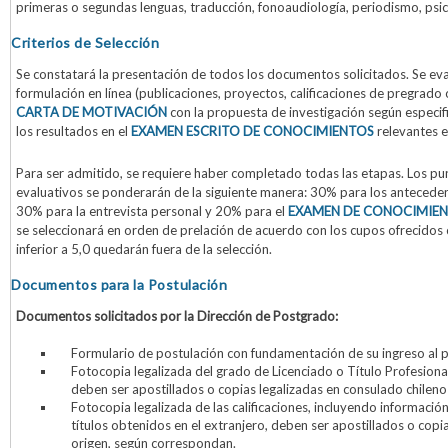
primeras o segundas lenguas, traducción, fonoaudiología, periodismo, psico
Criterios de Selección
Se constatará la presentación de todos los documentos solicitados. Se ev
formulación en línea (publicaciones, proyectos, calificaciones de pregrado
CARTA DE MOTIVACIÓN
con la propuesta de investigación según especifi
los resultados en el
EXAMEN ESCRITO DE CONOCIMIENTOS
relevantes e
Para ser admitido, se requiere haber completado todas las etapas. Los pu
evaluativos se ponderarán de la siguiente manera: 30% para los anteceden
30% para la entrevista personal y 20% para el
EXAMEN DE CONOCIMIE
se seleccionará en orden de prelación de acuerdo con los cupos ofrecidos
inferior a 5,0 quedarán fuera de la selección.
Documentos para la Postulación
Documentos solicitados por la Dirección de Postgrado:
Formulario de postulación con fundamentación de su ingreso al 
Fotocopia legalizada del grado de Licenciado o Título Profesional.
deben ser apostillados o copias legalizadas en consulado chileno
Fotocopia legalizada de las calificaciones, incluyendo información 
títulos obtenidos en el extranjero, deben ser apostillados o copi
origen, según correspondan.